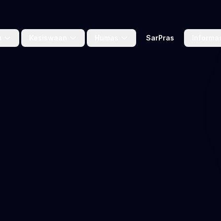
m
Kesiswaan
Humas
SarPras
Informa