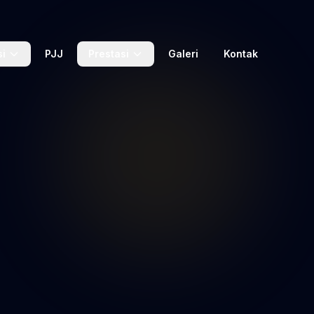
si
PJJ
Prestasi
Galeri
Kontak