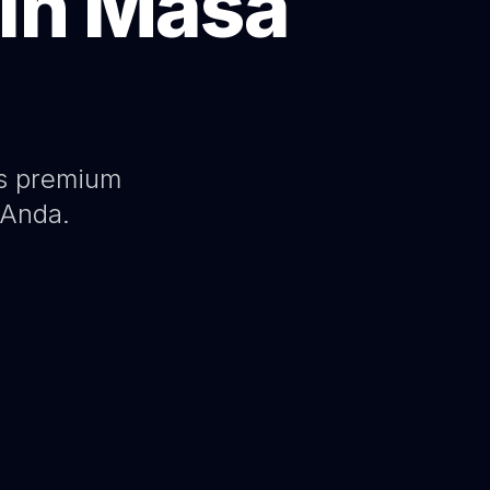
in Masa
as premium
 Anda.